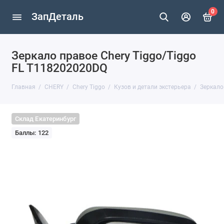
0
ЗапДеталь
Зеркало правое Chery Tiggo/Tiggo
FL T118202020DQ
Главная
CHERY
Chery Tiggo
Кузов и детали экстерьера
Зеркало
Склад Екатеринбург
Баллы: 122