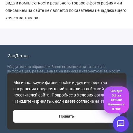
вида и комплектности реального товара с фотографиями и
описанием на сайте не является показателем ненадлежащего
качества товара.
ЗапДеталь
Убедительно обращаем Ваше внимание на то, что вся
информация, размещенная на данном интернет-сайте, носит
сугубо информационный характер и не являются публичной
офертой, определяемой положениями Статьи 437 (2) ГК РФ. Для
Мы используем файлы cookie и другие средства
получения точной информации о стоимости товаров,
сохранения предпочтений и анализа действий
пожалуйста, обращайтесь в ближайший офис продаж.
Скидка
посетителей сайта. Подробнее в
Условия соглашения
.
5% за
2026
отзыв!
Нажмите «Принять», если даете согласие на это.
Напишите
в чат
Принять