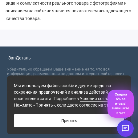
вида и комплектности реального товара с фотографиями и
описанием на сайте не является показателем ненадлежащего
качества товара.
ЗапДеталь
Убедительно обращаем Ваше внимание на то, что вся
информация, размещенная на данном интернет-сайте, носит
сугубо информационный характер и не являются публичной
офертой, определяемой положениями Статьи 437 (2) ГК РФ. Для
Мы используем файлы cookie и другие средства
получения точной информации о стоимости товаров,
сохранения предпочтений и анализа действий
пожалуйста, обращайтесь в ближайший офис продаж.
Скидка
посетителей сайта. Подробнее в
Условия соглашения
.
5% за
2026
отзыв!
Нажмите «Принять», если даете согласие на это.
Напишите
в чат
Принять