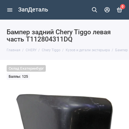
0
ЗапДеталь
Бампер задний Chery Tiggo левая
часть T112804311DQ
Главная
CHERY
Chery Tiggo
Кузов и детали экстерьера
Бампер 
Склад Екатеринбург
Баллы: 125