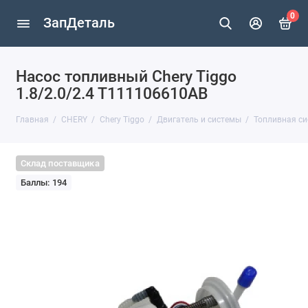
0
ЗапДеталь
Насос топливный Chery Tiggo
1.8/2.0/2.4 T111106610AB
Главная
CHERY
Chery Tiggo
Двигатель и системы
Топливная си
Склад поставщика
Баллы: 194