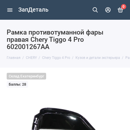
0
ЗапДеталь
Рамка противотуманной фары
правая Chery Tiggo 4 Pro
602001267AA
Главная
CHERY
Chery Tiggo 4 Pro
Кузов и детали экстерьера
Ра
Склад Екатеринбург
Баллы: 28