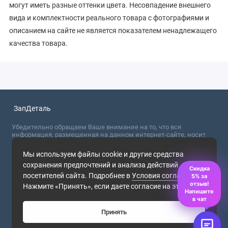
могут иметь разные оттенки цвета. Несовпадение внешнего
вида и комплектности реального товара с фотографиями и
описанием на сайте не является показателем ненадлежащего
качества товара.
ЗапДеталь
Убедительно обращаем Ваше внимание на то, что вся
информация, размещенная на данном интернет-сайте, носит
сугубо информационный характер и не являются публичной
офертой, определяемой положениями Статьи 437 (2) ГК РФ. Для
Мы используем файлы cookie и другие средства
получения точной информации о стоимости товаров,
сохранения предпочтений и анализа действий
пожалуйста, обращайтесь в ближайший офис продаж.
Скидка
посетителей сайта. Подробнее в
Условия соглашения
.
5% за
2026
отзыв!
Нажмите «Принять», если даете согласие на это.
Напишите
в чат
Принять