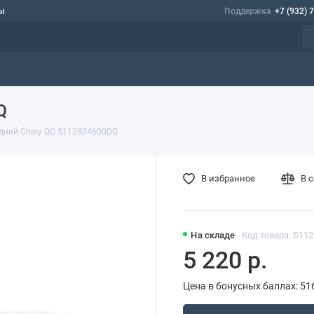
ы
Поддержка
+7 (932) 
Q
дний Chery QQ S112804600DQ
В избранное
В 
На складе
Код товара: S11
5 220 р.
Цена в бонусных баллах: 51