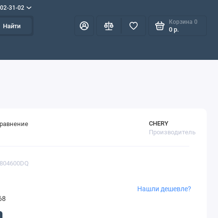
702-31-02
Корзина
0
Найти
0 р.
CHERY
сравнение
Производитель
2804600DQ
Нашли дешевле?
68