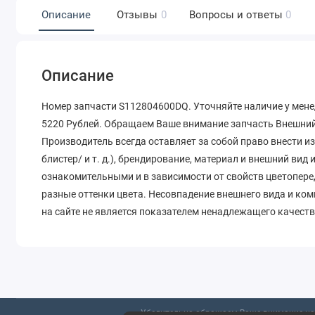
Описание
Отзывы
0
Вопросы и ответы
0
Описание
Номер запчасти S112804600DQ. Уточняйте наличие у мене
5220 Рублей. Обращаем Ваше внимание запчасть Внешний 
Производитель всегда оставляет за собой право внести и
блистер/ и т. д.), брендирование, материал и внешний вид
ознакомительными и в зависимости от свойств цветопере
разные оттенки цвета. Несовпадение внешнего вида и ко
на сайте не является показателем ненадлежащего качеств
Убедительно обращаем Ваше внимание на 