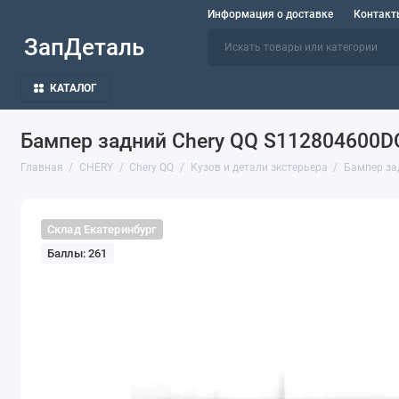
Информация о доставке
Контакт
ЗапДеталь
КАТАЛОГ
Бампер задний Chery QQ S112804600D
Главная
CHERY
Chery QQ
Кузов и детали экстерьера
Бампер за
Склад Екатеринбург
Баллы: 261