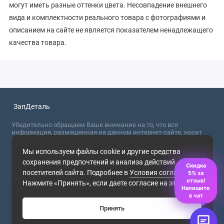
могут иметь разные оттенки цвета. Несовпадение внешнего
вида и комплектности реального товара с фотографиями и
описанием на сайте не является показателем ненадлежащего
качества товара.
ЗапДеталь
Убедительно обращаем Ваше внимание на то, что вся
информация, размещенная на данном интернет-сайте, носит
сугубо информационный характер и не являются публичной
офертой, определяемой положениями Статьи 437 (2) ГК РФ. Для
Мы используем файлы cookie и другие средства
получения точной информации о стоимости товаров,
сохранения предпочтений и анализа действий
пожалуйста, обращайтесь в ближайший офис продаж.
Скидка
посетителей сайта. Подробнее в
Условия соглашения
.
5% за
2026
отзыв!
Нажмите «Принять», если даете согласие на это.
Напишите
в чат
Принять