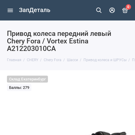
0
ЗапДеталь
Привод колеса передний левый
Chery Fora / Vortex Estina
A212203010CA
Главная
CHERY
Chery Fora
Шасси
Привод колеса и ШРУСы
П
Склад Екатеринбург
Баллы: 279