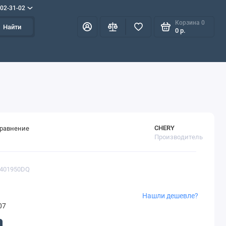
702-31-02
Корзина
0
Найти
0 р.
CHERY
сравнение
Производитель
5401950DQ
Нашли дешевле?
07