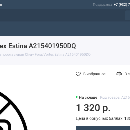
ы
Поддержка
+7 (932) 
tex Estina A215401950DQ
 порога левая Chery Fora/Vortex Estina A215401950DQ
В избранное
В 
На складе
Код товара: A21
1 320 р.
Цена в бонусных баллах: 13