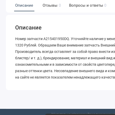
Описание
Отзывы
0
Вопросы и ответы
0
Описание
Номер запчасти A215401950DQ. Уточняйте наличие у мене
1320 Рублей. Обращаем Ваше внимание запчасть Внешний 
Производитель всегда оставляет за собой право внести и
блистер/ и т. д.), брендирование, материал и внешний вид
ознакомительными и в зависимости от свойств цветопере
разные оттенки цвета. Несовпадение внешнего вида и ко
на сайте не является показателем ненадлежащего качеств
Убедительно обращаем Ваше внимание на 