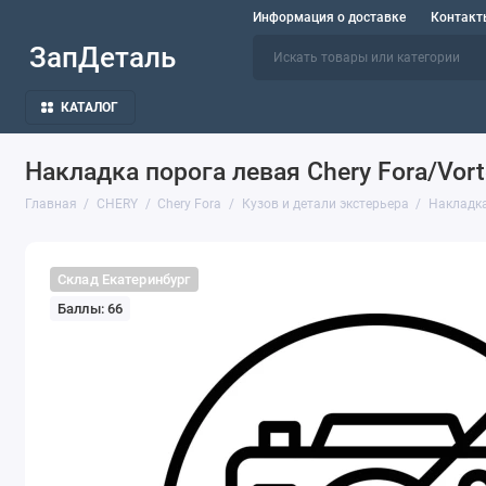
Информация о доставке
Контакт
ЗапДеталь
КАТАЛОГ
Накладка порога левая Chery Fora/Vor
Главная
CHERY
Chery Fora
Кузов и детали экстерьера
Накладка
Склад Екатеринбург
Баллы: 66