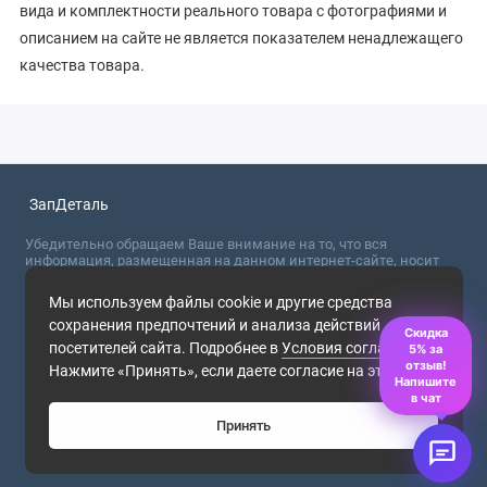
вида и комплектности реального товара с фотографиями и
описанием на сайте не является показателем ненадлежащего
качества товара.
ЗапДеталь
Убедительно обращаем Ваше внимание на то, что вся
информация, размещенная на данном интернет-сайте, носит
сугубо информационный характер и не являются публичной
офертой, определяемой положениями Статьи 437 (2) ГК РФ. Для
Мы используем файлы cookie и другие средства
получения точной информации о стоимости товаров,
сохранения предпочтений и анализа действий
пожалуйста, обращайтесь в ближайший офис продаж.
Скидка
посетителей сайта. Подробнее в
Условия соглашения
.
5% за
2026
отзыв!
Нажмите «Принять», если даете согласие на это.
Напишите
в чат
Принять