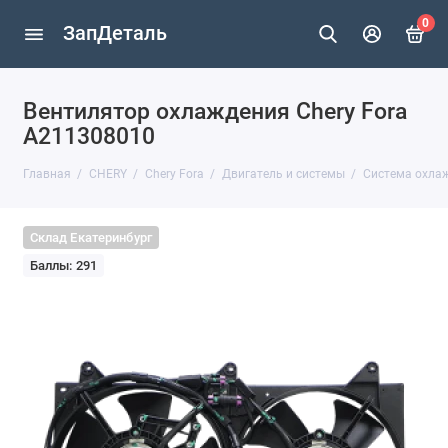
0
ЗапДеталь
Вентилятор охлаждения Chery Fora
A211308010
Главная
CHERY
Chery Fora
Двигатель и системы
Система охла
Склад Екатеринбург
Баллы: 291