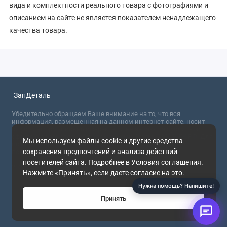
вида и комплектности реального товара с фотографиями и
описанием на сайте не является показателем ненадлежащего
качества товара.
ЗапДеталь
Убедительно обращаем Ваше внимание на то, что вся
информация, размещенная на данном интернет-сайте, носит
сугубо информационный характер и не являются публичной
офертой, определяемой положениями Статьи 437 (2) ГК РФ. Для
Мы используем файлы cookie и другие средства
получения точной информации о стоимости товаров,
сохранения предпочтений и анализа действий
пожалуйста, обращайтесь в ближайший офис продаж.
посетителей сайта. Подробнее в
Условия соглашения
.
2026
Нажмите «Принять», если даете согласие на это.
Нужна помощь? Напишите!
Принять