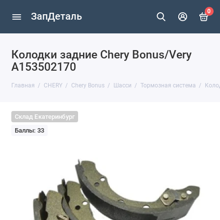
0
ЗапДеталь
Колодки задние Chery Bonus/Very
A153502170
Главная
CHERY
Chery Bonus
Шасси
Тормозная система
Коло
Склад Екатеринбург
Баллы: 33