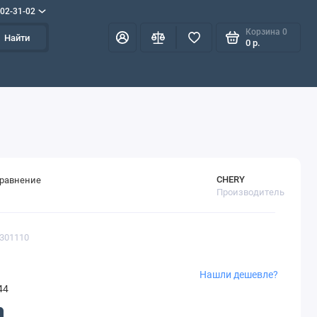
702-31-02
Корзина
0
Найти
0 р.
CHERY
сравнение
Производитель
1301110
Нашли дешевле?
44