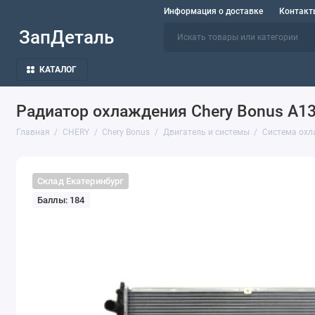
Информация о доставке
Контакт
ЗапДеталь
КАТАЛОГ
Радиатор охлаждения Chery Bonus A1
Главная
CHERY
Chery Bonus
Двигатель и системы
Система охл
Склад Екатеринбург
Баллы: 184