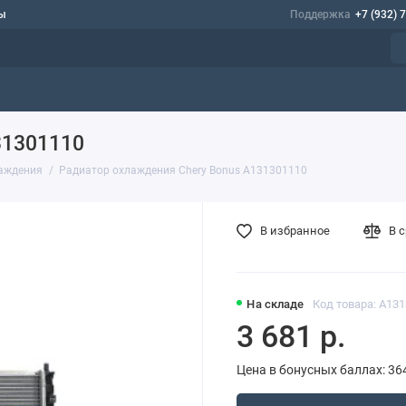
ы
Поддержка
+7 (932) 
31301110
аждения
Радиатор охлаждения Chery Bonus A131301110
В избранное
В 
На складе
Код товара: A13
3 681 р.
Цена в бонусных баллах: 36