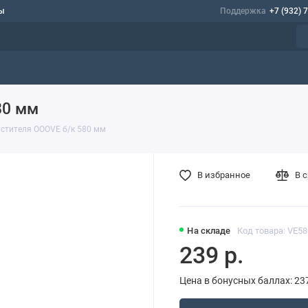
ы
Поддержка
+7 (932) 
80 мм
стителя OOOVE б/к 580 мм
В избранное
В 
На складе
Код товара: VE58
239 р.
Цена в бонусных баллах: 23