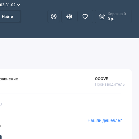
702-31-02
Корзина
0
Найти
0 р.
OOOVE
сравнение
Производитель
0
Нашли дешевле?
7