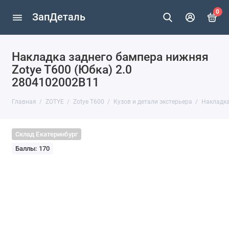
0
ЗапДеталь
Накладка заднего бампера нижняя
Zotye T600 (Юбка) 2.0
2804102002B11
Главная
ZOTYE
Zotye T600
Кузов и детали экстерьера
Накладка
Склад Екатеринбург
Баллы: 170