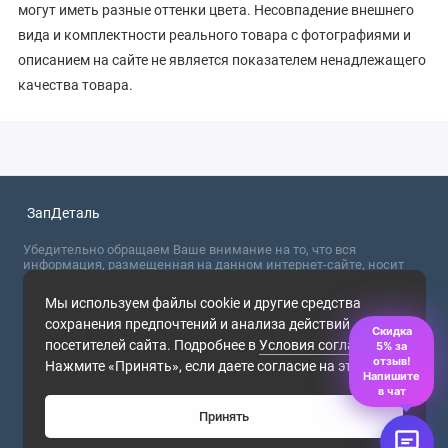
могут иметь разные оттенки цвета. Несовпадение внешнего
вида и комплектности реального товара с фотографиями и
описанием на сайте не является показателем ненадлежащего
качества товара.
ЗапДеталь
Убедительно обращаем Ваше внимание на то, что вся
информация, размещенная на данном интернет-сайте, носит
сугубо информационный характер и не являются публичной
офертой, определяемой положениями Статьи 437 (2) ГК РФ. Для
Мы используем файлы cookie и другие средства
получения точной информации о стоимости товаров,
сохранения предпочтений и анализа действий
пожалуйста, обращайтесь в ближайший офис продаж.
Скидка
посетителей сайта. Подробнее в
Условия соглашения
.
5% за
2026
отзыв!
Нажмите «Принять», если даете согласие на это.
Напишите
в чат
Принять