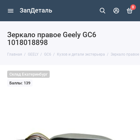
0
ЗапДеталь
Зеркало правое Geely GC6
1018018898
Главная
GEELY
GC6
Кузов и детали экстерьера
Зеркало правое
Склад Екатеринбург
Баллы: 139