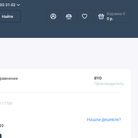
702-31-02
Корзина
0
Найти
0 р.
BYD
сравнение
Производитель
7117700
Нашли дешевле?
49