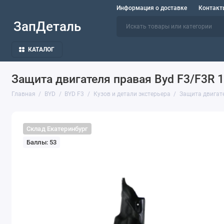
Информация о доставке
Контакт
ЗапДеталь
КАТАЛОГ
Защита двигателя правая Byd F3/F3R 
Главная
BYD
BYD F3
Кузов и детали экстерьера
Защита двигат
Склад Екатеринбург
Баллы: 53