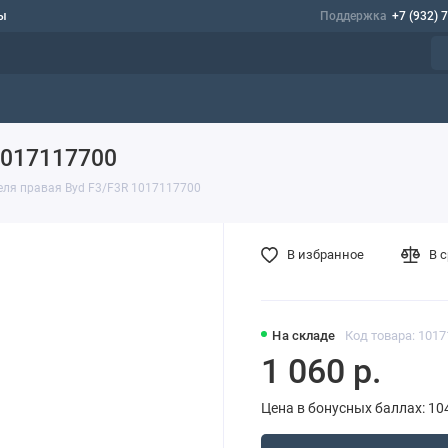
ы
Поддержка
+7 (932) 
1017117700
еля правая Byd F3/F3R 1017117700
В избранное
В 
На складе
Код товара: 101
1 060 р.
Цена в бонусных баллах: 10