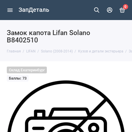
0
ЗапДеталь
Замок капота Lifan Solano
B8402510
Главная
LIFAN
Solano (2008-2014)
Кузов и детали экстерьера
З
Склад Екатеринбург
Баллы: 73