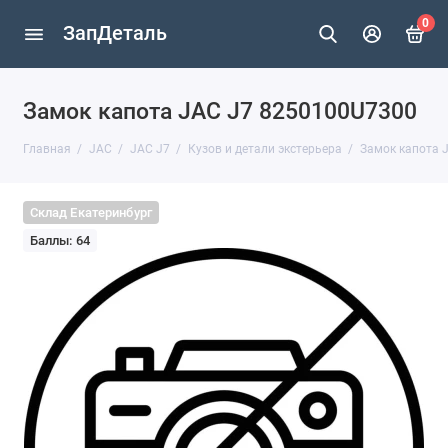
0
ЗапДеталь
Замок капота JAC J7 8250100U7300
Главная
JAC
JAC J7
Кузов и детали экстерьера
Замок капота 
Склад Екатеринбург
Баллы: 64