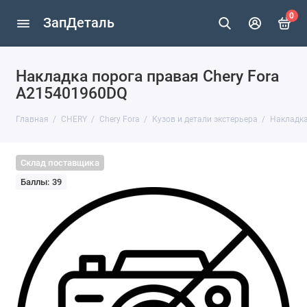
0
ЗапДеталь
Накладка порога правая Chery Fora
A215401960DQ
Главная
CHERY
Chery Fora
Кузов и детали экстерьера
Накладка
Склад поставщика
Баллы: 39