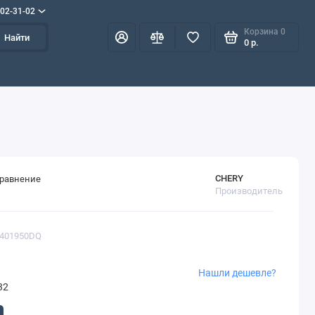
702-31-02
Корзина
0
Найти
0 р.
CHERY
сравнение
Производитель
5401950DQ
Нашли дешевле?
32