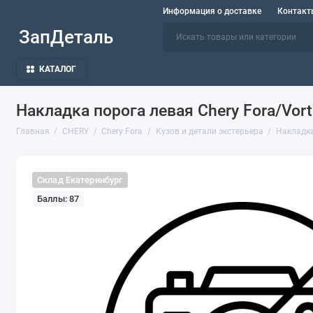
Информация о доставке
Контакт
ЗапДеталь
КАТАЛОГ
Накладка порога левая Chery Fora/Vor
Главная
CHERY
Chery Fora
Кузов и детали экстерьера
Накладка
Склад Екатеринбург
Баллы: 87