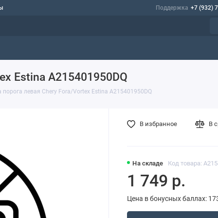
ы
Поддержка
+7 (932) 
tex Estina A215401950DQ
 порога левая Chery Fora/Vortex Estina A215401950DQ
В избранное
В 
На складе
Код товара: A21
1 749 р.
Цена в бонусных баллах: 17