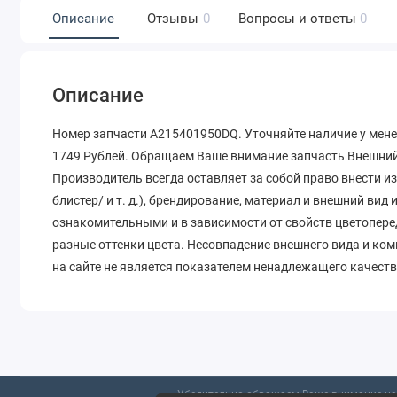
Описание
Отзывы
0
Вопросы и ответы
0
Описание
Номер запчасти A215401950DQ. Уточняйте наличие у мене
1749 Рублей. Обращаем Ваше внимание запчасть Внешний 
Производитель всегда оставляет за собой право внести и
блистер/ и т. д.), брендирование, материал и внешний вид
ознакомительными и в зависимости от свойств цветопере
разные оттенки цвета. Несовпадение внешнего вида и ко
на сайте не является показателем ненадлежащего качеств
Убедительно обращаем Ваше внимание на 