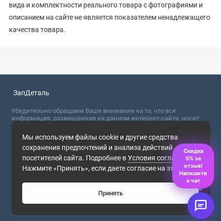
вида и комплектности реального товара с фотографиями и
описанием на сайте не является показателем ненадлежащего
качества товара.
ЗапДеталь
Убедительно обращаем Ваше внимание на то, что вся
информация, размещенная на данном интернет-сайте, носит
сугубо информационный характер и не являются публичной
офертой, определяемой положениями Статьи 437 (2) ГК РФ. Для
Мы используем файлы cookie и другие средства
получения точной информации о стоимости товаров,
сохранения предпочтений и анализа действий
пожалуйста, обращайтесь в ближайший офис продаж.
Скидка
посетителей сайта. Подробнее в
Условия соглашения
.
5% за
2026
отзыв!
Нажмите «Принять», если даете согласие на это.
Напишите
в чат
Принять