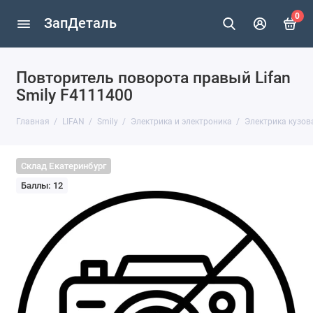
0
ЗапДеталь
Повторитель поворота правый Lifan
Smily F4111400
Главная
LIFAN
Smily
Электрика и электроника
Электрика кузов
Склад Екатеринбург
Баллы: 12