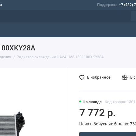
ы
Поддержка
+7 (932) 
100XKY28A
ждения
Радиатор охлаждения HAVAL M6 1301100XKY28A
В избранное
В 
На складе
Код товара: 130
7 772 р.
Цена в бонусных баллах: 76