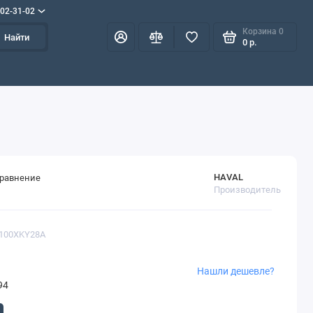
702-31-02
Корзина
0
Найти
0 р.
HAVAL
сравнение
Производитель
1100XKY28A
Нашли дешевле?
94