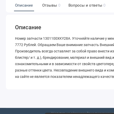
Описание
Отзывы
0
Вопросы и ответы
0
Описание
Номер запчасти 1301100XKY28A. Уточняйте наличие у мен
7772 Рублей. Обращаем Ваше внимание запчасть Внешний 
Производитель всегда оставляет за собой право внести и
блистер/ и т. д.), брендирование, материал и внешний вид
ознакомительными и в зависимости от свойств цветопере
разные оттенки цвета. Несовпадение внешнего вида и ко
на сайте не является показателем ненадлежащего качеств
Убедительно обращаем Ваше внимание на 