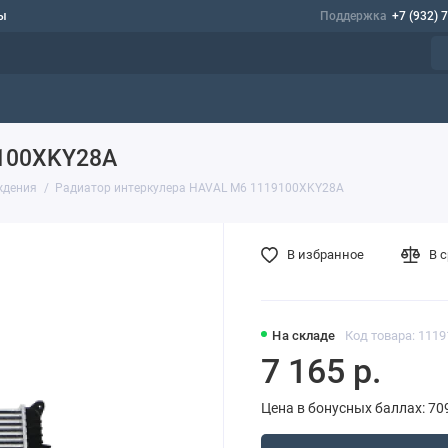
ы
Поддержка
+7 (932) 
9100XKY28A
ждения
Радиатор интеркулера HAVAL M6 1119100XKY28A
В избранное
В 
На складе
Код товара: 111
7 165 р.
Цена в бонусных баллах: 70