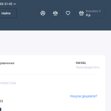
702-31-02
Корзина
0
Найти
0 р.
HAVAL
сравнение
Производитель
9100XKY28A
Нашли дешевле?
93