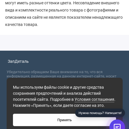
могут иметь разные оттенки цвета. Несовпадение внешнего
вида и комплектности реального товара с фотографиями и
описанием на сайте не является показателем ненадлежащего
качества товара.
ЗапДеталь
Убедительно обращаем Ваше внимание на то, что вся
информация, размещенная на данном интернет-сайте, носит
сугубо информационный характер и не являются публичной
офертой, определяемой положениями Статьи 437 (2) ГК РФ. Для
Мы используем файлы cookie и другие средства
получения точной информации о стоимости товаров,
сохранения предпочтений и анализа действий
пожалуйста, обращайтесь в ближайший офис продаж.
посетителей сайта. Подробнее в
Условия соглашения
.
2026
Нажмите «Принять», если даете согласие на это.
Нужна помощь? Напишите!
Принять