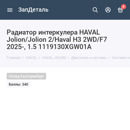
0
ЗапДеталь
Радиатор интеркулера HAVAL
Jolion/Jolion 2/Haval H3 2WD/F7
2025-, 1.5 1119130XGW01A
Главная
HAVAL
HAVAL JOLION
Двигатель и системы
Система о
Склад Екатеринбург
Баллы: 340