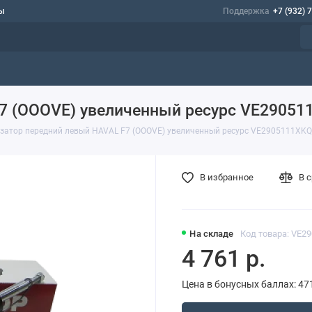
ы
Поддержка
+7 (932) 
F7 (OOOVE) увеличенный ресурс VE2905
затор передний левый HAVAL F7 (OOOVE) увеличенный ресурс VE2905111XK
В избранное
В 
На складе
Код товара: VE2
4 761 р.
Цена в бонусных баллах: 47