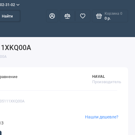
702-31-02
Корзина
0
Найти
0 р.
111XKQ00A
Q00A
HAVAL
сравнение
Производитель
905111XKQ00A
Нашли дешевле?
13