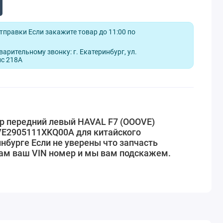
отправки Если закажите товар до 11:00 по
арительному звонку: г. Екатеринбург, ул.
ис 218А
р передний левый HAVAL F7 (OOOVE)
VE2905111XKQ00A для китайского
нбурге Если не уверены что запчасть
нам ваш VIN номер и мы вам подскажем.