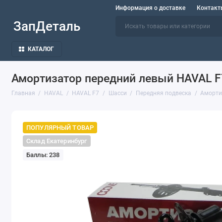
Информация о доставке
Контакт
ЗапДеталь
КАТАЛОГ
Амортизатор передний левый HAVAL 
Главная
HAVAL
HAVAL F7
Шасси
Передняя подвеска
Аморти
ПОПУЛЯРНЫЙ ТОВАР
Склад Екатеринбург
Баллы: 238