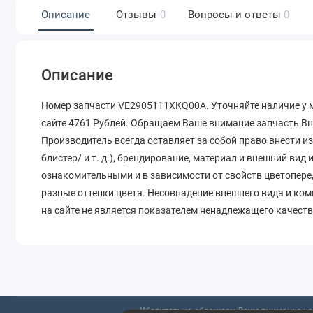
Описание
Отзывы
0
Вопросы и ответы
0
Описание
Номер запчасти VE2905111XKQ00A. Уточняйте наличие у м
сайте 4761 Рублей. Обращаем Ваше внимание запчасть Вн
Производитель всегда оставляет за собой право внести и
блистер/ и т. д.), брендирование, материал и внешний вид
ознакомительными и в зависимости от свойств цветопере
разные оттенки цвета. Несовпадение внешнего вида и ко
на сайте не является показателем ненадлежащего качеств
Убедительно обращаем Ваше внимание на 