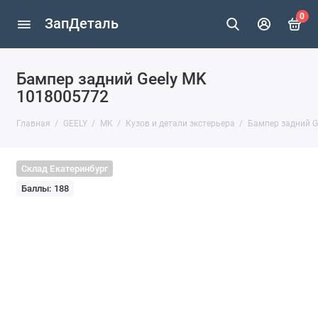
0
ЗапДеталь
Бампер задний Geely MK
1018005772
Главная
GEELY
MK
Кузов и детали экстерьера
Бампер задний G
Склад Екатеринбург
Баллы: 188