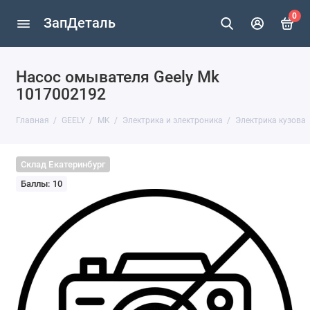
0
ЗапДеталь
Насос омывателя Geely Mk
1017002192
Главная
GEELY
MK
Электрика и электроника
Электрика кузова
Склад Екатеринбург
Баллы: 10