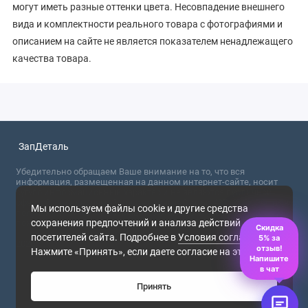
могут иметь разные оттенки цвета. Несовпадение внешнего
вида и комплектности реального товара с фотографиями и
описанием на сайте не является показателем ненадлежащего
качества товара.
ЗапДеталь
Убедительно обращаем Ваше внимание на то, что вся
информация, размещенная на данном интернет-сайте, носит
сугубо информационный характер и не являются публичной
офертой, определяемой положениями Статьи 437 (2) ГК РФ. Для
Мы используем файлы cookie и другие средства
получения точной информации о стоимости товаров,
сохранения предпочтений и анализа действий
пожалуйста, обращайтесь в ближайший офис продаж.
Скидка
посетителей сайта. Подробнее в
Условия соглашения
.
5% за
2026
отзыв!
Нажмите «Принять», если даете согласие на это.
Напишите
в чат
Принять