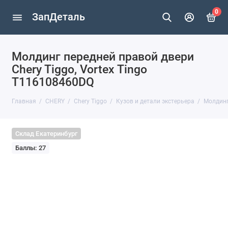
0
ЗапДеталь
Молдинг передней правой двери
Chery Tiggo, Vortex Tingo
T116108460DQ
Главная
CHERY
Chery Tiggo
Кузов и детали экстерьера
Молдинг
Склад Екатеринбург
Баллы: 27