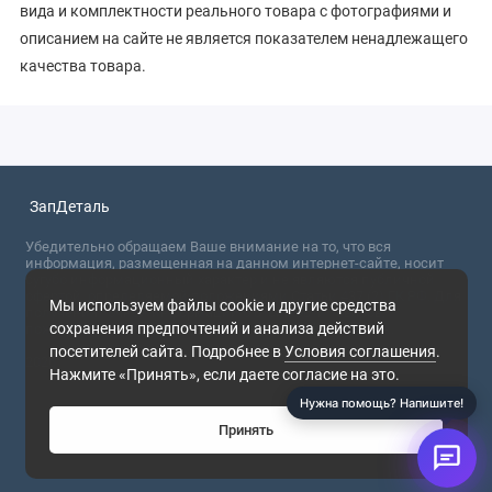
вида и комплектности реального товара с фотографиями и
описанием на сайте не является показателем ненадлежащего
качества товара.
ЗапДеталь
Убедительно обращаем Ваше внимание на то, что вся
информация, размещенная на данном интернет-сайте, носит
сугубо информационный характер и не являются публичной
офертой, определяемой положениями Статьи 437 (2) ГК РФ. Для
Мы используем файлы cookie и другие средства
получения точной информации о стоимости товаров,
сохранения предпочтений и анализа действий
пожалуйста, обращайтесь в ближайший офис продаж.
посетителей сайта. Подробнее в
Условия соглашения
.
2026
Нажмите «Принять», если даете согласие на это.
Нужна помощь? Напишите!
Принять