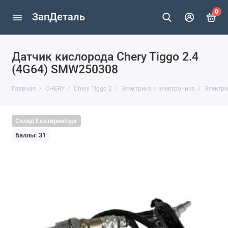
0
ЗапДеталь
Датчик кислорода Chery Tiggo 2.4
(4G64) SMW250308
Главная
CHERY
Chery Tiggo 2
Электрика и электроника
Электри
Склад Екатеринбург
Баллы: 31