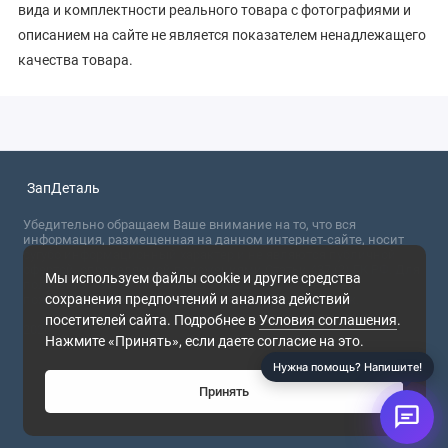
вида и комплектности реального товара с фотографиями и
описанием на сайте не является показателем ненадлежащего
качества товара.
ЗапДеталь
Убедительно обращаем Ваше внимание на то, что вся
информация, размещенная на данном интернет-сайте, носит
сугубо информационный характер и не являются публичной
офертой, определяемой положениями Статьи 437 (2) ГК РФ. Для
Мы используем файлы cookie и другие средства
получения точной информации о стоимости товаров,
сохранения предпочтений и анализа действий
пожалуйста, обращайтесь в ближайший офис продаж.
посетителей сайта. Подробнее в
Условия соглашения
.
2026
Нажмите «Принять», если даете согласие на это.
Нужна помощь? Напишите!
Принять