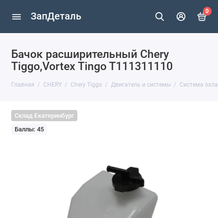
0
ЗапДеталь
Бачок расширительный Chery
Tiggo,Vortex Tingo T111311110
Главная
CHERY
Chery Tiggo
Двигатель и системы
Система охл
Склад Екатеринбург
Баллы: 45