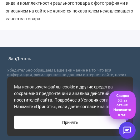
вида и комплектности реального товара с фотографиями и
описанием на сайте не является показателем ненадлежащего
качества товара.
ЗапДеталь
Убедительно обращаем Ваше внимание на то, что вся
информация, размещенная на данном интернет-сайте, носит
сугубо информационный характер и не являются публичной
офертой, определяемой положениями Статьи 437 (2) ГК РФ. Для
Мы используем файлы cookie и другие средства
получения точной информации о стоимости товаров,
сохранения предпочтений и анализа действий
пожалуйста, обращайтесь в ближайший офис продаж.
Скидка
посетителей сайта. Подробнее в
Условия соглашения
.
5% за
2026
отзыв!
Нажмите «Принять», если даете согласие на это.
Напишите
в чат
Принять