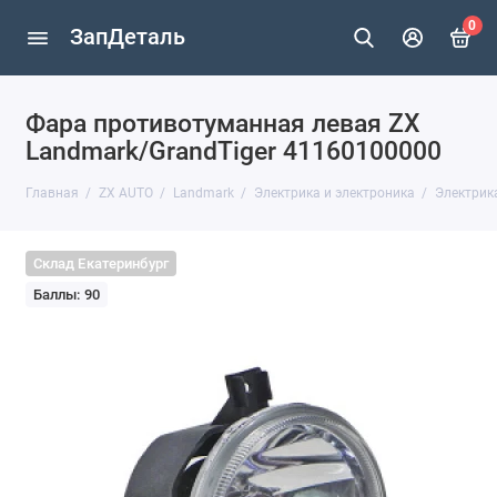
0
ЗапДеталь
Фара противотуманная левая ZX
Landmark/GrandTiger 41160100000
Главная
ZX AUTO
Landmark
Электрика и электроника
Электрик
Склад Екатеринбург
Баллы: 90