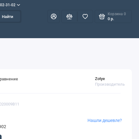
702-31-02
Корзина
0
Найти
0 р.
Zotye
сравнение
Производитель
1020009B11
Нашли дешевле?
902