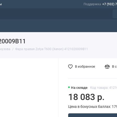
ы
Поддержка
+7 (932) 
020009B11
 кузова
Фара правая Zotye T600 (Xenon) 4121020009B11
В избранное
В 
На складе
Код товара: 412
18 083 р.
Цена в бонусных баллах: 17