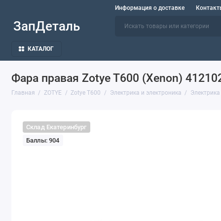
Информация о доставке
Контакт
ЗапДеталь
КАТАЛОГ
Фара правая Zotye T600 (Xenon) 4121
Главная
ZOTYE
Zotye T600
Электрика и электроника
Электрика
Склад Екатеринбург
Баллы: 904