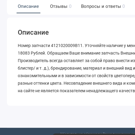
Описание
Отзывы
0
Вопросы и ответы
0
Описание
Номер запчасти 4121020009B11. Уточняйте наличие у мен
18083 Рублей. Обращаем Ваше внимание запчасть Внешний
Производитель всегда оставляет за собой право внести и
блистер/ и т. д.), брендирование, материал и внешний вид
ознакомительными и в зависимости от свойств цветопере
разные оттенки цвета. Несовпадение внешнего вида и ко
на сайте не является показателем ненадлежащего качеств
Убедительно обращаем Ваше внимание на 