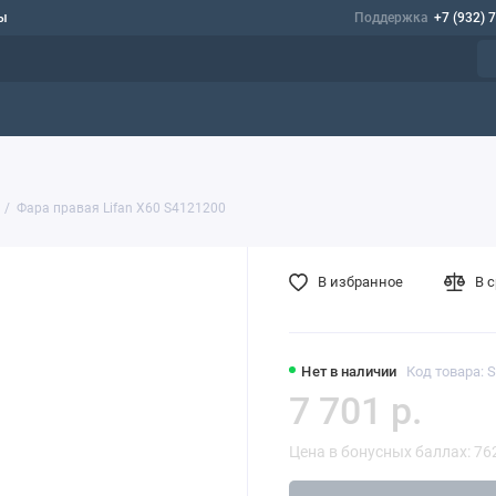
ы
Поддержка
+7 (932) 
Фара правая Lifan X60 S4121200
В избранное
В 
Нет в наличии
Код товара: 
7 701 р.
Цена в бонусных баллах: 76