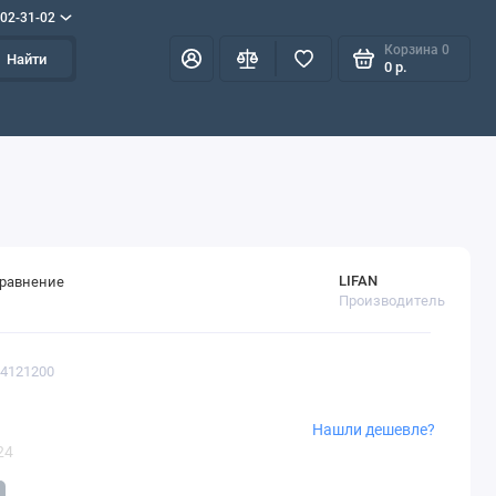
702-31-02
Корзина
0
Найти
0 р.
LIFAN
сравнение
Производитель
S4121200
Нашли дешевле?
24