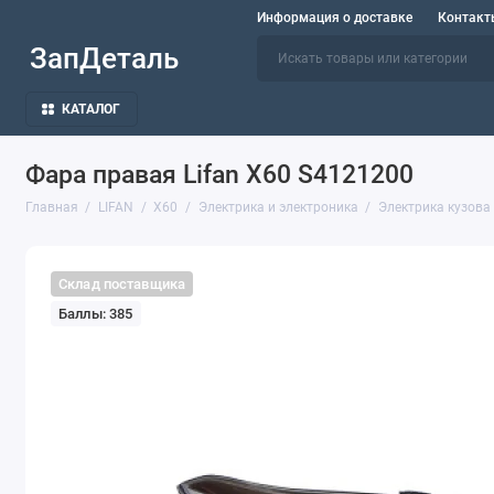
Информация о доставке
Контакт
ЗапДеталь
КАТАЛОГ
Фара правая Lifan X60 S4121200
Главная
LIFAN
X60
Электрика и электроника
Электрика кузова
Склад поставщика
Баллы: 385