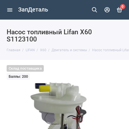
0
ЗапДеталь
Насос топливный Lifan X60
S1123100
Главная
LIFAN
X60
Двигатель и системы
Насос топливный Lifa
Склад поставщика
Баллы: 200