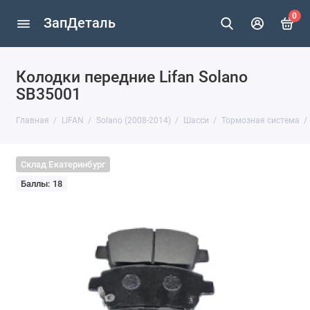
0
ЗапДеталь
Колодки передние Lifan Solano
SB35001
Главная
LIFAN
Solano (2008-2014)
Шасси
Тормозная система
Склад Екатеринбург
Баллы: 18