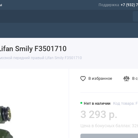
ы
Поддержка
+7 (932) 
ifan Smily F3501710
мозной передний правый Lifan Smily F3501710
В избранное
В 
Нет в наличии
Код товара: 
3 293 р.
Цена в бонусных баллах: 32