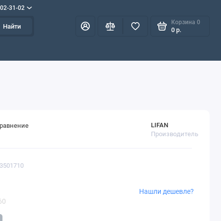
702-31-02
Корзина
0
Найти
0 р.
LIFAN
сравнение
Производитель
F3501710
Нашли дешевле?
60