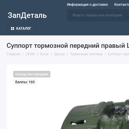
Информация о доставке
Контакт
ЗапДеталь
КАТАЛОГ
Суппорт тормозной передний правый L
Главная
LIFAN
Smily
Шасси
Тормозная система
Суппорт тор
Склад поставщика
Баллы: 165