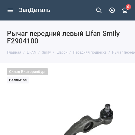
0
ЗапДеталь
Рычаг передний левый Lifan Smily
F2904100
Главная
LIFAN
Smily
Шасси
Передняя подвеска
Рычаг передн
Склад Екатеринбург
Баллы: 55