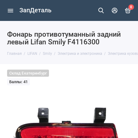
0
ЗапДеталь
Фонарь противотуманный задний
левый Lifan Smily F4116300
Главная
LIFAN
Smily
Электрика и электроника
Электрика кузов
Склад Екатеринбург
Баллы: 41