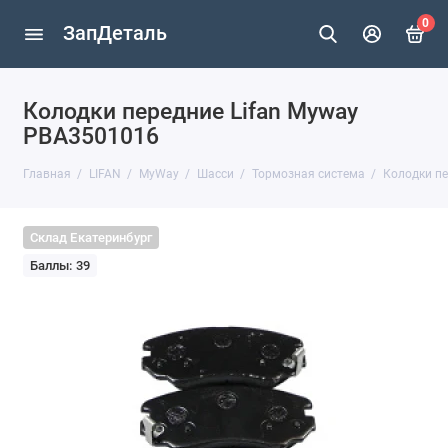
0
ЗапДеталь
Колодки передние Lifan Myway
PBA3501016
Главная
LIFAN
MyWay
Шасси
Тормозная система
Колодки пе
Склад Екатеринбург
Баллы: 39