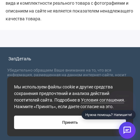
вида и комплектности реального товара с фотографиями и
описанием на сайте не является показателем ненадлежащего
качества товара.
ЗапДеталь
Убедительно обращаем Ваше внимание на то, что вся
информация, размещенная на данном интернет-сайте, носит
сугубо информационный характер и не являются публичной
офертой, определяемой положениями Статьи 437 (2) ГК РФ. Для
Мы используем файлы cookie и другие средства
получения точной информации о стоимости товаров,
сохранения предпочтений и анализа действий
пожалуйста, обращайтесь в ближайший офис продаж.
Скидка
посетителей сайта. Подробнее в
Условия соглашения
.
5% за
2026
отзыв!
Нажмите «Принять», если даете согласие на это.
Напишите
в чат
Нужна помощь? Напишите!
Принять