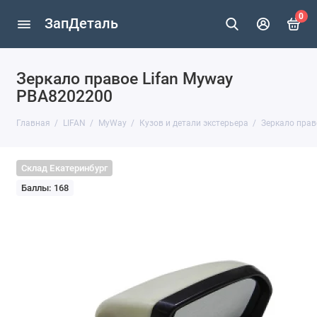
0
ЗапДеталь
Зеркало правое Lifan Myway
PBA8202200
Главная
LIFAN
MyWay
Кузов и детали экстерьера
Зеркало прав
Склад Екатеринбург
Баллы: 168