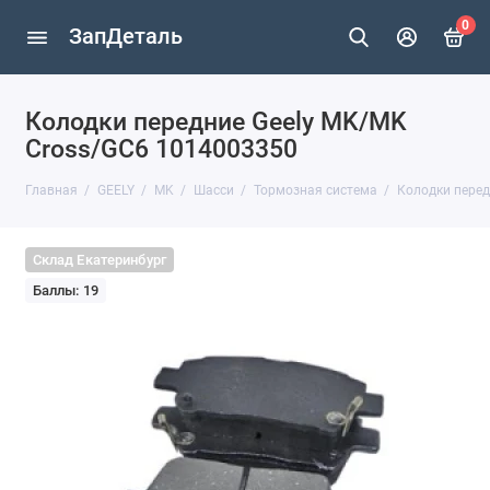
0
ЗапДеталь
Колодки передние Geely MK/MK
Cross/GC6 1014003350
Главная
GEELY
MK
Шасси
Тормозная система
Колодки перед
Склад Екатеринбург
Баллы: 19