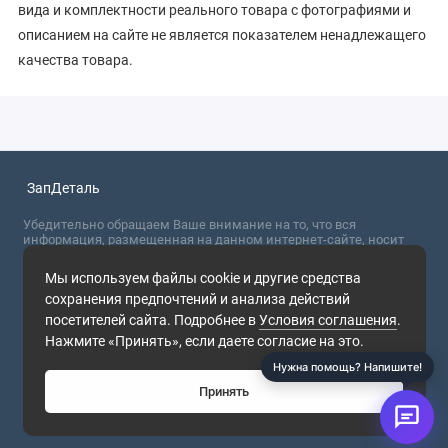
вида и комплектности реального товара с фотографиями и
описанием на сайте не является показателем ненадлежащего
качества товара.
ЗапДеталь
Убедительно обращаем Ваше внимание на то, что вся
информация, размещенная на данном интернет-сайте, носит
сугубо информационный характер и не являются публичной
офертой, определяемой положениями Статьи 437 (2) ГК РФ. Для
Мы используем файлы cookie и другие средства
получения точной информации о стоимости товаров,
сохранения предпочтений и анализа действий
пожалуйста, обращайтесь в ближайший офис продаж.
посетителей сайта. Подробнее в
Условия соглашения
.
2026
Нажмите «Принять», если даете согласие на это.
Нужна помощь? Напишите!
Принять