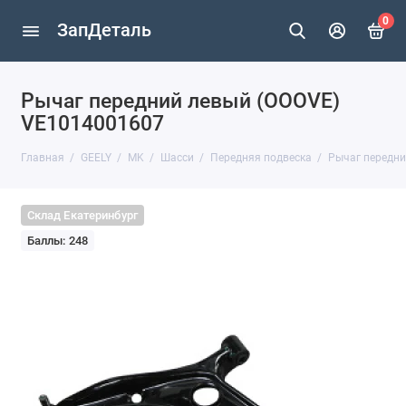
0
ЗапДеталь
Рычаг передний левый (OOOVE)
VE1014001607
Главная
GEELY
MK
Шасси
Передняя подвеска
Рычаг передни
Склад Екатеринбург
Баллы: 248