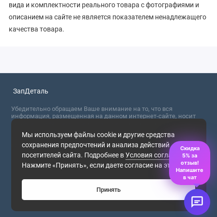
вида и комплектности реального товара с фотографиями и
описанием на сайте не является показателем ненадлежащего
качества товара.
ЗапДеталь
Убедительно обращаем Ваше внимание на то, что вся
информация, размещенная на данном интернет-сайте, носит
сугубо информационный характер и не являются публичной
офертой, определяемой положениями Статьи 437 (2) ГК РФ. Для
Мы используем файлы cookie и другие средства
получения точной информации о стоимости товаров,
сохранения предпочтений и анализа действий
пожалуйста, обращайтесь в ближайший офис продаж.
Скидка
посетителей сайта. Подробнее в
Условия соглашения
.
5% за
2026
отзыв!
Нажмите «Принять», если даете согласие на это.
Напишите
в чат
Принять