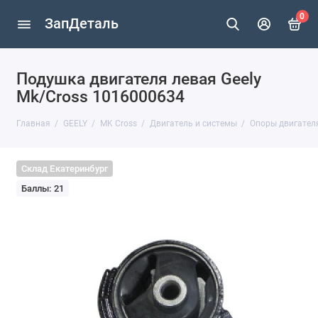
0
ЗапДеталь
Подушка двигателя левая Geely
Mk/Cross 1016000634
Главная
GEELY
MK Cross
Двигатель и системы
Опоры двигател
Склад Екатеринбург
Баллы: 21