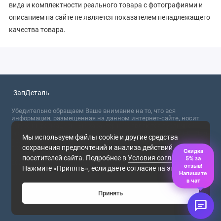
вида и комплектности реального товара с фотографиями и
описанием на сайте не является показателем ненадлежащего
качества товара.
ЗапДеталь
Убедительно обращаем Ваше внимание на то, что вся
информация, размещенная на данном интернет-сайте, носит
сугубо информационный характер и не являются публичной
офертой, определяемой положениями Статьи 437 (2) ГК РФ. Для
Мы используем файлы cookie и другие средства
получения точной информации о стоимости товаров,
сохранения предпочтений и анализа действий
пожалуйста, обращайтесь в ближайший офис продаж.
Скидка
посетителей сайта. Подробнее в
Условия соглашения
.
5% за
2026
отзыв!
Нажмите «Принять», если даете согласие на это.
Напишите
в чат
Принять