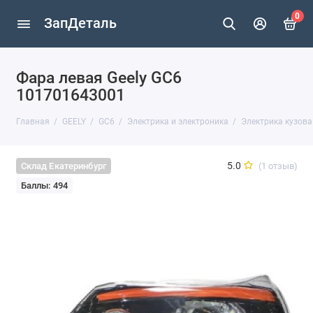
0
ЗапДеталь
Фара левая Geely GC6
101701643001
Главная
GEELY
GC6
Электрика и электроника
Электрика кузова
5.0
(1 отзыв)
Склад Екатеринбург
Баллы: 494