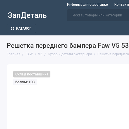
Информация о доставке
Контакт
ЗапДеталь
КАТАЛОГ
Решетка переднего бампера Faw V5 5
Главная
FAW
V5
Кузов и детали экстерьера
Решетка переднег
Склад поставщика
Баллы: 103