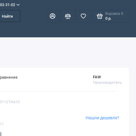
702-31-02
Корзина
0
Найти
0 р.
FAW
сравнение
Производитель
53112TKA10
Нашли дешевле?
33