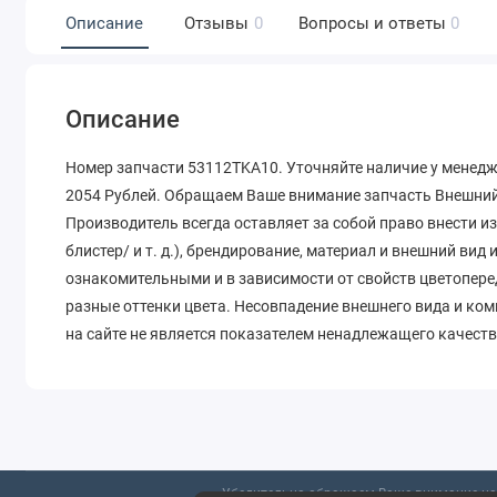
Описание
Отзывы
0
Вопросы и ответы
0
Описание
Номер запчасти 53112TKA10. Уточняйте наличие у менедж
2054 Рублей. Обращаем Ваше внимание запчасть Внешний 
Производитель всегда оставляет за собой право внести и
блистер/ и т. д.), брендирование, материал и внешний вид
ознакомительными и в зависимости от свойств цветопере
разные оттенки цвета. Несовпадение внешнего вида и ко
на сайте не является показателем ненадлежащего качеств
Убедительно обращаем Ваше внимание на 