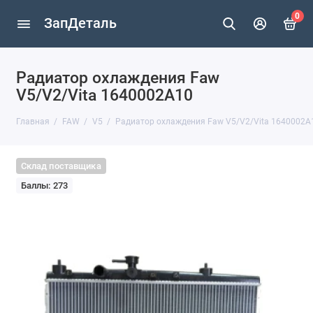
0
ЗапДеталь
Радиатор охлаждения Faw
V5/V2/Vita 1640002A10
Главная
FAW
V5
Радиатор охлаждения Faw V5/V2/Vita 1640002A
Склад поставщика
Баллы: 273