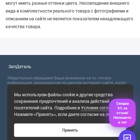
могут иметь разные оттенки цвета. Несовпадение внешнего
вида и комплектности реального товара с фотографиями и
описанием на сайте не является показателем ненадлежащего
качества товара.
ЗапДеталь
Убедительно обращаем Ваше внимание на то, что вся
информация, размещенная на данном интернет-сайте, носит
сугубо информационный характер и не являются публичной
офертой, определяемой положениями Статьи 437 (2) ГК РФ. Для
Мы используем файлы cookie и другие средства
получения точной информации о стоимости товаров,
сохранения предпочтений и анализа действий
пожалуйста, обращайтесь в ближайший офис продаж.
Скидка
посетителей сайта. Подробнее в
Условия соглашения
.
5% за
2026
отзыв!
Нажмите «Принять», если даете согласие на это.
Напишите
в чат
Принять