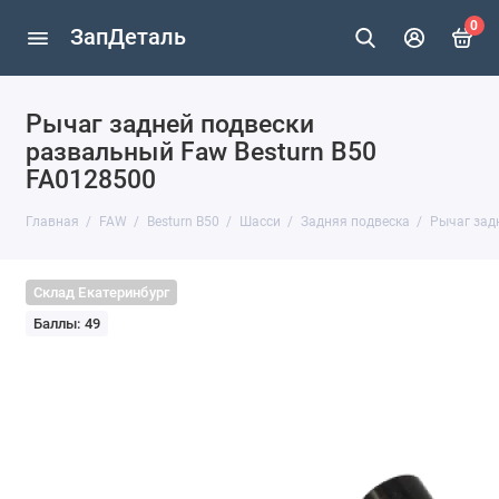
0
ЗапДеталь
Рычаг задней подвески
развальный Faw Besturn B50
FA0128500
Главная
FAW
Besturn B50
Шасси
Задняя подвеска
Рычаг зад
Склад Екатеринбург
Баллы: 49