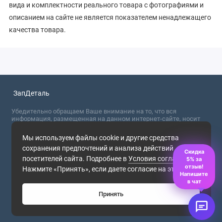
вида и комплектности реального товара с фотографиями и
описанием на сайте не является показателем ненадлежащего
качества товара.
ЗапДеталь
Убедительно обращаем Ваше внимание на то, что вся
информация, размещенная на данном интернет-сайте, носит
сугубо информационный характер и не являются публичной
офертой, определяемой положениями Статьи 437 (2) ГК РФ. Для
Мы используем файлы cookie и другие средства
получения точной информации о стоимости товаров,
сохранения предпочтений и анализа действий
пожалуйста, обращайтесь в ближайший офис продаж.
Скидка
посетителей сайта. Подробнее в
Условия соглашения
.
5% за
2026
отзыв!
Нажмите «Принять», если даете согласие на это.
Напишите
в чат
Принять