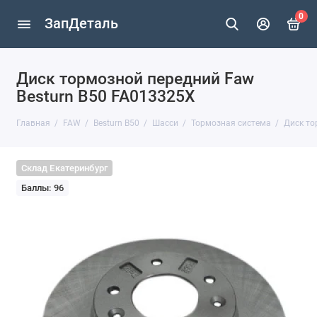
0
ЗапДеталь
Диск тормозной передний Faw
Besturn B50 FA013325X
Главная
FAW
Besturn B50
Шасси
Тормозная система
Диск то
Склад Екатеринбург
Баллы: 96