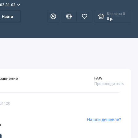
702-31-02
Корзина
0
Найти
0 р.
FAW
сравнение
Производитель
151120
Нашли дешевле?
2