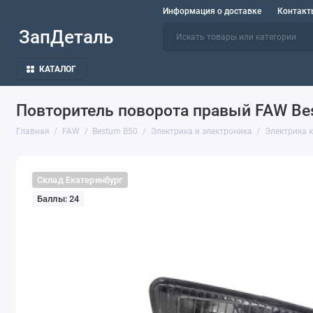
Информация о доставке
Контакт
ЗапДеталь
КАТАЛОГ
Повторитель поворота правый FAW Be
Главная
FAW
Besturn B50
Электрика и электроника
Электрика 
Склад Екатеринбург
Баллы: 24