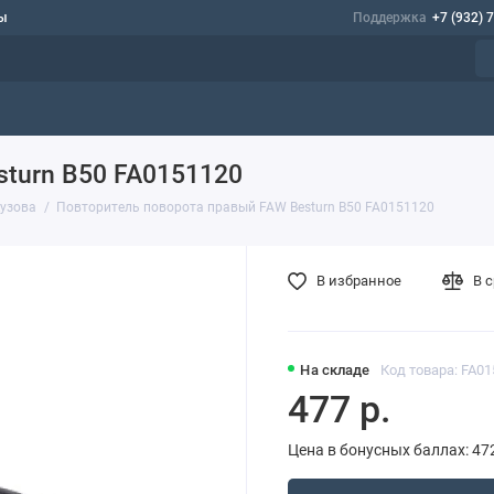
ы
Поддержка
+7 (932) 
sturn B50 FA0151120
кузова
Повторитель поворота правый FAW Besturn B50 FA0151120
В избранное
В 
На складе
Код товара: FA0
477 р.
Цена в бонусных баллах: 47