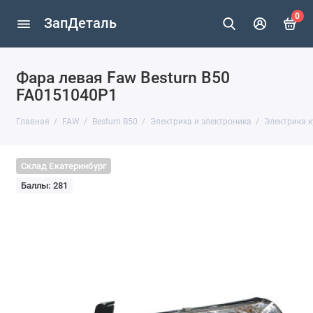
0
ЗапДеталь
Фара левая Faw Besturn B50
FA0151040P1
Главная
FAW
Besturn B50
Электрика и электроника
Электрика к
Склад Екатеринбург
Баллы: 281