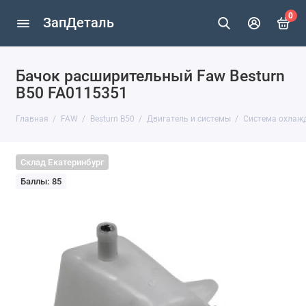
0
ЗапДеталь
Бачок расширительный Faw Besturn
B50 FA0115351
Главная
FAW
Besturn B50
Двигатель и системы
Система охлаж
Склад Екатеринбург
Баллы: 85