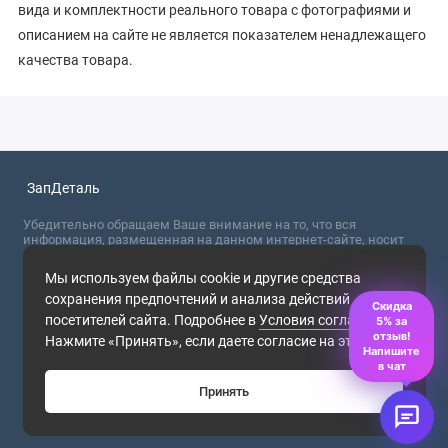
вида и комплектности реального товара с фотографиями и
описанием на сайте не является показателем ненадлежащего
качества товара.
ЗапДеталь
Убедительно обращаем Ваше внимание на то, что вся
информация, размещенная на данном интернет-сайте, носит
сугубо информационный характер и не являются публичной
офертой, определяемой положениями Статьи 437 (2) ГК РФ. Для
Мы используем файлы cookie и другие средства
получения точной информации о стоимости товаров,
сохранения предпочтений и анализа действий
пожалуйста, обращайтесь в ближайший офис продаж.
Скидка
посетителей сайта. Подробнее в
Условия соглашения
.
5% за
2026
отзыв!
Нажмите «Принять», если даете согласие на это.
Напишите
в чат
Принять