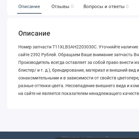
Описание
Отзывы
0
Вопросы и ответы
0
Описание
Номер запчасти T11XLB3AH2203030C. Уточняйте наличие 
сайте 2392 Рублей. Обращаем Ваше внимание запчасть Вн
Производитель всегда оставляет за собой право внести и
блистер/ и т. д.), брендирование, материал и внешний вид
ознакомительными и в зависимости от свойств цветопере
разные оттенки цвета. Несовпадение внешнего вида и ко
на сайте не является показателем ненадлежащего качеств
Убедительно обращаем Ваше внимание на 