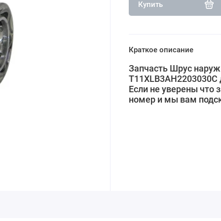
Купить
Краткое описание
Запчасть Шрус наружн
T11XLB3AH2203030C д
Если не уверены что 
номер и мы вам подс