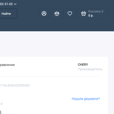
702-31-02
Корзина
0
Найти
0 р.
CHERY
сравнение
Производитель
 T11XLB3AH2203030C
Нашли дешевле?
68