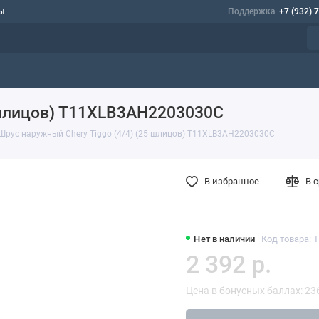
ы
Поддержка
+7 (932) 
 шлицов) T11XLB3AH2203030C
Шрус наружный Chery Tiggo (4/4) (25 шлицов) T11XLB3AH2203030C
В избранное
В 
Нет в наличии
Код товара:
2 392 р.
Цена в бонусных баллах: 23