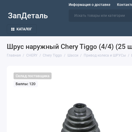
Информация о доставке
Контакт
ЗапДеталь
КАТАЛОГ
Шрус наружный Chery Tiggo (4/4) (25
Главная
CHERY
Chery Tiggo
Шасси
Привод колеса и ШРУСы
Склад поставщика
Баллы: 120